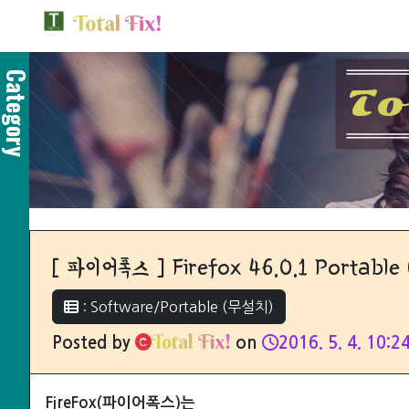
T
o
t
a
l
F
i
x
!
Category
T
o
[ 파이어폭스 ] Firefox 46.0.1 Portable
: Software/Portable (무설치)
T
o
t
a
l
F
i
x
!
Posted by
on
2016. 5. 4. 10:2
FireFox(파이어폭스)는