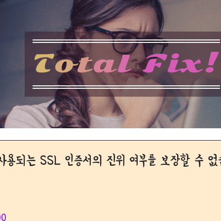
T
o
t
a
l
F
i
x
!
사용되는 SSL 인증서의 진위 여부를 보장할 수 없
00