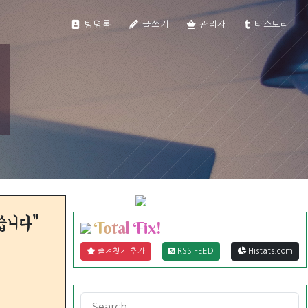
티스토리툴바
방명록
글쓰기
관리자
티스토리
습니다"
T
o
t
a
l
F
i
x
!
즐겨찾기 추가
RSS FEED
Histats.com