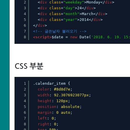
2
<
div
class
=
"weekday"
>Monday</
div
>
3
<
div
class
=
"day"
>24</
div
>
4
<
div
class
=
"month"
>March</
div
>
5
<
div
class
=
"year"
>2014</
div
>
6
</
div
>
7
<!-- 글쓴날자 불러오기 -->
8
<script>
$date = 
new
Date(
'2018. 6. 19. 15
CSS 부분
1
.calendar_item {
2
color
: 
#8d8d7e
;
3
width
: 
92.3076923077px
;
4
height
: 
120px
;
5
position
: 
absolute
;
6
margin
: 
0
auto
;
7
left
: 
0
;
8
right
: 
0
;
9
top
: 
50%
;