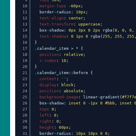
10
margin-top
: 
-60px
;
11
border-radius: 
10px
;
12
text-align
: 
center
;
13
text-transform
: 
uppercase
;
14
box-shadow: 
0px
3px
0
2px
rgba(
0
, 
0
, 
0
,
15
text-shadow
: 
0
1px
0
rgba(
255
, 
255
, 
255
16
}
17
.calendar_item > * {
18
position
: 
relative
;
19
z-index
: 
10
;
20
}
21
.calendar_item::before {
22
content
: 
''
;
23
display
: 
block
;
24
position
: 
absolute
;
25
background-image
: linear-gradient(
#f7f7
26
box-shadow: 
inset
0
-1px
0
#bbb
, 
inset
27
top
: 
0
;
28
left
: 
0
;
29
right
: 
0
;
30
height
: 
60px
;
31
border-radius: 
10px
10px
0
0
;