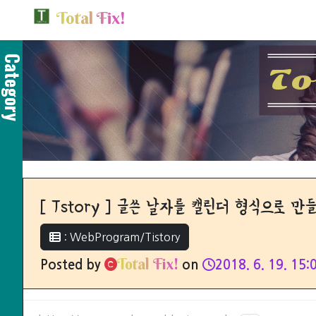
T
o
t
a
l
F
i
x
!
Category
T
o
[ Tstory ] 글쓴 날자를 캘린더 형식으로 만
: WebProgram/Tistory
T
o
t
a
l
F
i
x
!
Posted by
on
2018. 6. 19. 15: