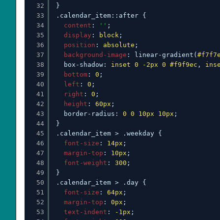
32
}
33
.calendar_item::after {
34
content
: 
''
;
35
display
: 
block
;
36
position
: 
absolute
;
37
background-image
: linear-gradient(
#f7f7
38
box-shadow: 
inset
0
-2px
0
#f9f9ec
, 
ins
39
bottom
: 
0
;
40
left
: 
0
;
41
right
: 
0
;
42
height
: 
60px
;
43
border-radius: 
0
0
10px
10px
;
44
}
45
.calendar_item > .weekday {
46
font-size
: 
14px
;
47
margin-top
: 
10px
;
48
font-weight
: 
300
;
49
}
50
.calendar_item > .day {
51
font-size
: 
64px
;
52
margin-top
: 
0px
;
53
text-indent
: 
-1px
;