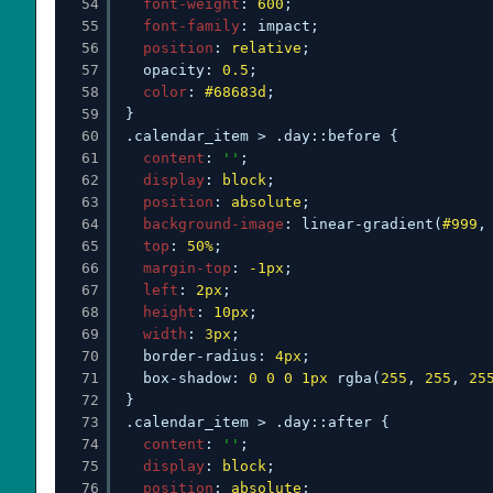
54
font-weight
: 
600
;
55
font-family
: impact;
56
position
: 
relative
;
57
opacity: 
0.5
;
58
color
: 
#68683d
;
59
}
60
.calendar_item > .day::before {
61
content
: 
''
;
62
display
: 
block
;
63
position
: 
absolute
;
64
background-image
: linear-gradient(
#999
,
65
top
: 
50%
;
66
margin-top
: 
-1px
;
67
left
: 
2px
;
68
height
: 
10px
;
69
width
: 
3px
;
70
border-radius: 
4px
;
71
box-shadow: 
0
0
0
1px
rgba(
255
, 
255
, 
25
72
}
73
.calendar_item > .day::after {
74
content
: 
''
;
75
display
: 
block
;
76
position
: 
absolute
;