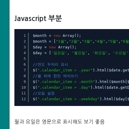
Javascript 부분
1
$month = 
new
Array();
2
$month = [
"1월"
,
"2월"
,
"3월"
,
"4월"
,
"5월"
,
"6월
3
$day = 
new
Array();
4
$day = [
'일요일'
, 
'월요일'
, 
'화요일'
, 
'수요일'
5
6
//연도 두자리 표시
7
$(
".calendar_item > .year"
).html($date.ge
8
//월 뒤에 한칸 띄어쓰기
9
$(
".calendar_item > .month"
).html($month[
10
$(
".calendar_item > .day"
).html($date.get
11
//요일 설정
12
$(
".calendar_item > .weekday"
).html($day[
월과 요일은 영문으로 표시해도 보기 좋음