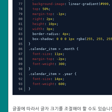
77
background-image
: linear-gradient(
#999
,
78
top
: 
50%
;
79
margin-top
: 
-1px
;
80
right
: 
2px
;
81
height
: 
10px
;
82
width
: 
3px
;
83
border-radius: 
4px
;
84
box-shadow: 
0
0
0
1px
rgba(
255
, 
255
, 
25
85
}
86
.calendar_item > .month {
87
font-size
: 
11px
;
88
margin-top
: 
-2px
;
89
font-weight
: 
300
;
90
}
91
.calendar_item > .year {
92
font-size
: 
14px
;
93
font-weight
: 
600
;
94
}
글꼴에 따라서 글자 크기를 조절해야 할 수도 있습니