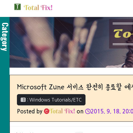
T
o
t
a
l
F
i
x
!
Category
T
o
Microsoft Zune 서비스 완전히 종료할 예
: Windows Tutorials/ETC
T
o
t
a
l
F
i
x
!
Posted by
on
2015. 9. 18. 20: