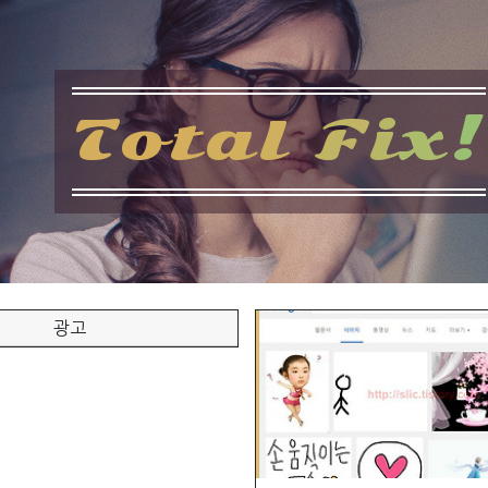
T
o
t
a
l
F
i
x
!
광고