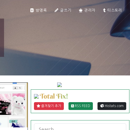
티스토리툴바
방명록
글쓰기
관리자
티스토리
T
o
t
a
l
F
i
x
!
즐겨찾기 추가
RSS FEED
Histats.com